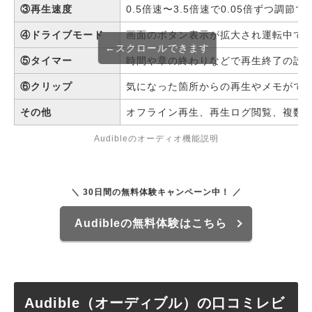
③再生速度
0.5倍速〜3.5倍速で0.05倍ずつ調節で
④ドライブモード
画面のボタン表示が拡大され運転中で
←スクロールできます
⑤タイマー
時間や章の終わりなどで再生終了の設
⑥クリップ
気になった箇所からの再生やメモがで
その他
オフライン再生、再生ログ閲覧、複数
Audibleのオーディオ機能説明
＼ 30日間の無料体験キャンペーン中！ ／
Audibleの無料体験はこちら
Audible（オーディブル）の口コミレビ