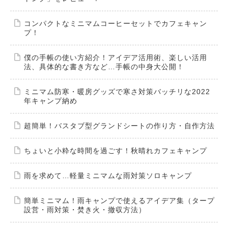
コンパクトなミニマムコーヒーセットでカフェキャン
プ！
僕の手帳の使い方紹介！アイデア活用術、楽しい活用
法、具体的な書き方など…手帳の中身大公開！
ミニマム防寒・暖房グッズで寒さ対策バッチリな2022
年キャンプ納め
超簡単！バスタブ型グランドシートの作り方・自作方法
ちょいと小粋な時間を過ごす！秋晴れカフェキャンプ
雨を求めて…軽量ミニマムな雨対策ソロキャンプ
簡単ミニマム！雨キャンプで使えるアイデア集（タープ
設営・雨対策・焚き火・撤収方法）