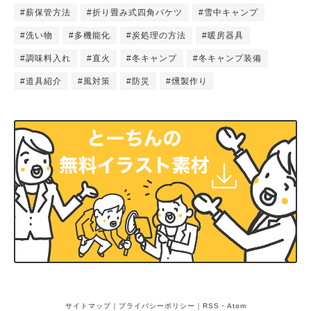
#薪保管方法
#折り畳み式四角バケツ
#雪中キャンプ
#洗い物
#多機能化
#炭処理の方法
#暖房器具
#調味料入れ
#直火
#冬キャンプ
#冬キャンプ装備
#道具紹介
#風対策
#防災
#燻製作り
サイトマップ
｜
プライバシーポリシー
｜
RSS
・
Atom