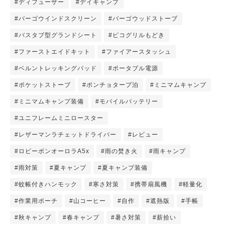
#ディフューザー
#デイキャンプ
#バーゴウインドスクリーン
#バーゴウッドストーブ
#バスタブ型グランドシート
#ピコグリルもどき
#ファーストエイドキット
#ファイアースタッシュ
#ベルントレッキングパッド
#ポータブル電源
#ポケットストーブ
#ポンチョタープ泊
#ミニマムキャンプ
#ミニマムキャンプ装備
#モバイルバッテリー
#ユニフレームミニロースター
#レザーマンラチェットドライバー
#レビュー
#ロビーボンオーロラA5x
#雨の焚き火
#雨キャンプ
#雨対策
#夏キャンプ
#夏キャンプ装備
#蚊帳付きハンモック
#寒さ対策
#携帯扇風機
#軽量化
#作業用ポーチ
#山コーヒー
#自作
#遮熱版
#手帳
#秋キャンプ
#春キャンプ
#暑さ対策
#薪拾い