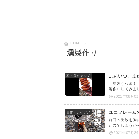
HOME
燻製作り
…あいつ、ま
家・庭キャンプ
「燻製うっま！
製作りしてみま
2021年08月0
ユニフレーム
自作・アイデア
前回の失敗を胸
たのでしょうか
2021年07月2