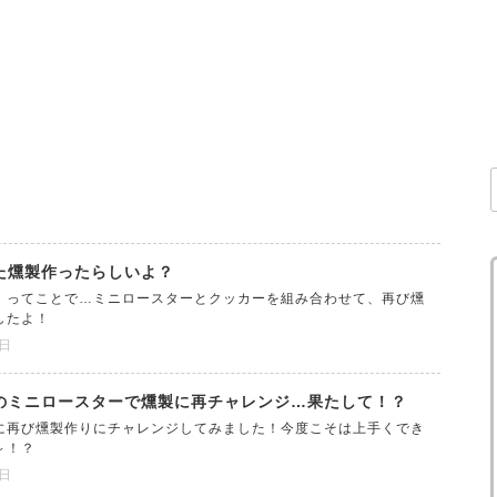
た燻製作ったらしいよ？
」ってことで…ミニロースターとクッカーを組み合わせて、再び燻
したよ！
2日
のミニロースターで燻製に再チャレンジ…果たして！？
に再び燻製作りにチャレンジしてみました！今度こそは上手くでき
～！？
6日