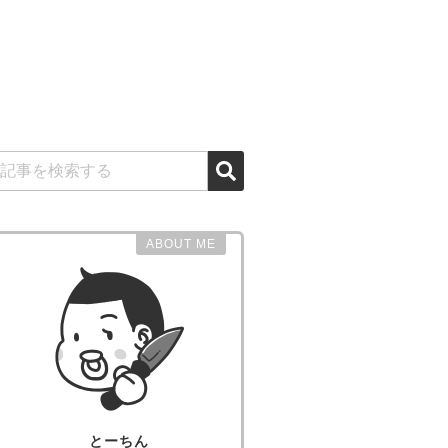
ABOUT ME
とーちん