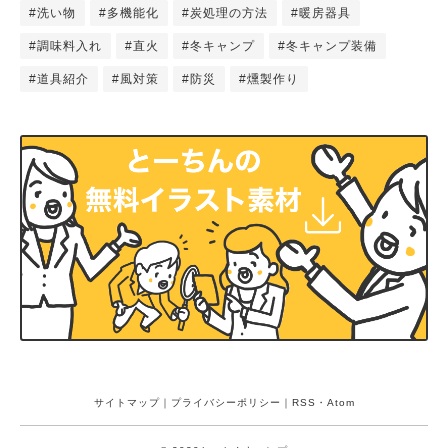
#洗い物
#多機能化
#炭処理の方法
#暖房器具
#調味料入れ
#直火
#冬キャンプ
#冬キャンプ装備
#道具紹介
#風対策
#防災
#燻製作り
サイトマップ
｜
プライバシーポリシー
｜
RSS
・
Atom