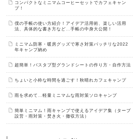
コンパクトなミニマムコーヒーセットでカフェキャン
プ！
僕の手帳の使い方紹介！アイデア活用術、楽しい活用
法、具体的な書き方など…手帳の中身大公開！
ミニマム防寒・暖房グッズで寒さ対策バッチリな2022
年キャンプ納め
超簡単！バスタブ型グランドシートの作り方・自作方法
ちょいと小粋な時間を過ごす！秋晴れカフェキャンプ
雨を求めて…軽量ミニマムな雨対策ソロキャンプ
簡単ミニマム！雨キャンプで使えるアイデア集（タープ
設営・雨対策・焚き火・撤収方法）