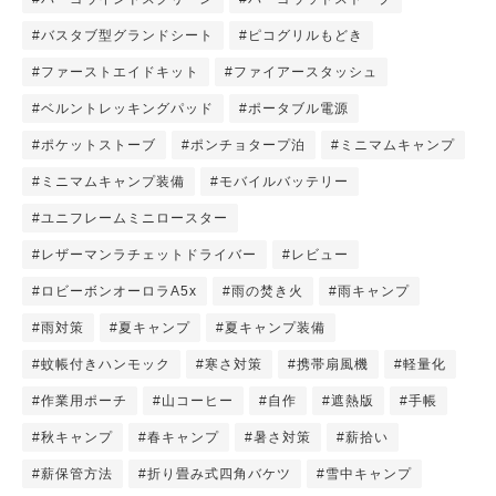
#バスタブ型グランドシート
#ピコグリルもどき
#ファーストエイドキット
#ファイアースタッシュ
#ベルントレッキングパッド
#ポータブル電源
#ポケットストーブ
#ポンチョタープ泊
#ミニマムキャンプ
#ミニマムキャンプ装備
#モバイルバッテリー
#ユニフレームミニロースター
#レザーマンラチェットドライバー
#レビュー
#ロビーボンオーロラA5x
#雨の焚き火
#雨キャンプ
#雨対策
#夏キャンプ
#夏キャンプ装備
#蚊帳付きハンモック
#寒さ対策
#携帯扇風機
#軽量化
#作業用ポーチ
#山コーヒー
#自作
#遮熱版
#手帳
#秋キャンプ
#春キャンプ
#暑さ対策
#薪拾い
#薪保管方法
#折り畳み式四角バケツ
#雪中キャンプ