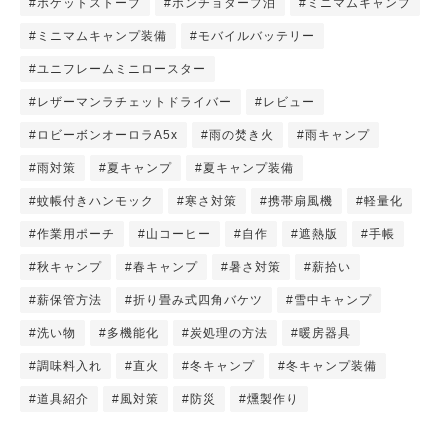
#ポケットストーブ
#ポンチョタープ泊
#ミニマムキャンプ
#ミニマムキャンプ装備
#モバイルバッテリー
#ユニフレームミニロースター
#レザーマンラチェットドライバー
#レビュー
#ロビーボンオーロラA5x
#雨の焚き火
#雨キャンプ
#雨対策
#夏キャンプ
#夏キャンプ装備
#蚊帳付きハンモック
#寒さ対策
#携帯扇風機
#軽量化
#作業用ポーチ
#山コーヒー
#自作
#遮熱版
#手帳
#秋キャンプ
#春キャンプ
#暑さ対策
#薪拾い
#薪保管方法
#折り畳み式四角バケツ
#雪中キャンプ
#洗い物
#多機能化
#炭処理の方法
#暖房器具
#調味料入れ
#直火
#冬キャンプ
#冬キャンプ装備
#道具紹介
#風対策
#防災
#燻製作り