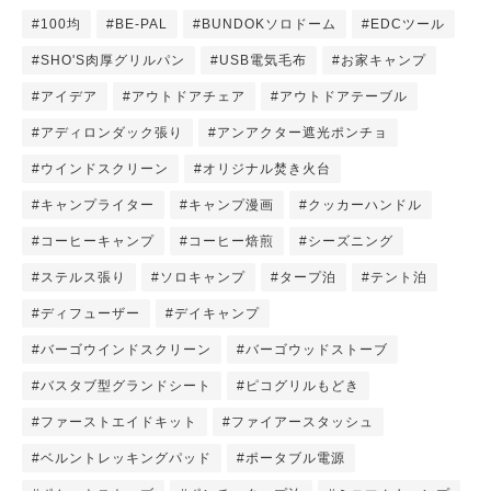
#100均
#BE-PAL
#BUNDOKソロドーム
#EDCツール
#SHO'S肉厚グリルパン
#USB電気毛布
#お家キャンプ
#アイデア
#アウトドアチェア
#アウトドアテーブル
#アディロンダック張り
#アンアクター遮光ポンチョ
#ウインドスクリーン
#オリジナル焚き火台
#キャンプライター
#キャンプ漫画
#クッカーハンドル
#コーヒーキャンプ
#コーヒー焙煎
#シーズニング
#ステルス張り
#ソロキャンプ
#タープ泊
#テント泊
#ディフューザー
#デイキャンプ
#バーゴウインドスクリーン
#バーゴウッドストーブ
#バスタブ型グランドシート
#ピコグリルもどき
#ファーストエイドキット
#ファイアースタッシュ
#ベルントレッキングパッド
#ポータブル電源