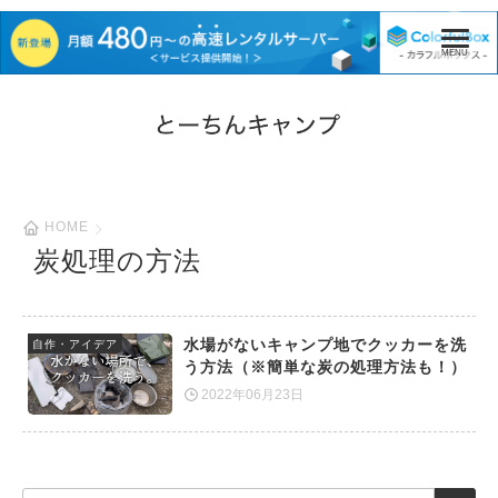
HOME
炭処理の方法
水場がないキャンプ地でクッカーを洗
自作・アイデア
う方法（※簡単な炭の処理方法も！）
2022年06月23日