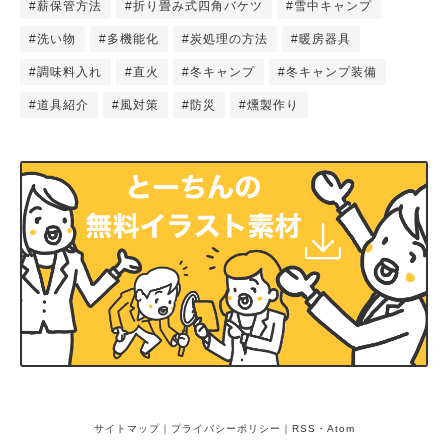
#薪保管方法
#折り畳み式四角バケツ
#雪中キャンプ
#洗い物
#多機能化
#炭処理の方法
#暖房器具
#調味料入れ
#直火
#冬キャンプ
#冬キャンプ装備
#道具紹介
#風対策
#防災
#燻製作り
サイトマップ
｜
プライバシーポリシー
｜
RSS
・
Atom