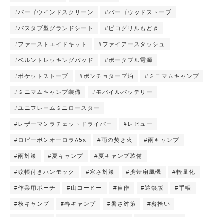
#バーゴウインドスクリーン
#バーゴウッドストーブ
#バスタブ型グランドシート
#ピコグリルもどき
#ファーストエイドキット
#ファイアースタッシュ
#ベルントレッキングパッド
#ポータブル電源
#ポケットストーブ
#ポンチョタープ泊
#ミニマムキャンプ
#ミニマムキャンプ装備
#モバイルバッテリー
#ユニフレームミニロースター
#レザーマンラチェットドライバー
#レビュー
#ロビーボンオーロラA5x
#雨の焚き火
#雨キャンプ
#雨対策
#夏キャンプ
#夏キャンプ装備
#蚊帳付きハンモック
#寒さ対策
#携帯扇風機
#軽量化
#作業用ポーチ
#山コーヒー
#自作
#遮熱版
#手帳
#秋キャンプ
#春キャンプ
#暑さ対策
#薪拾い