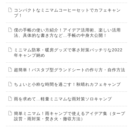
コンパクトなミニマムコーヒーセットでカフェキャン
プ！
僕の手帳の使い方紹介！アイデア活用術、楽しい活用
法、具体的な書き方など…手帳の中身大公開！
ミニマム防寒・暖房グッズで寒さ対策バッチリな2022
年キャンプ納め
超簡単！バスタブ型グランドシートの作り方・自作方法
ちょいと小粋な時間を過ごす！秋晴れカフェキャンプ
雨を求めて…軽量ミニマムな雨対策ソロキャンプ
簡単ミニマム！雨キャンプで使えるアイデア集（タープ
設営・雨対策・焚き火・撤収方法）