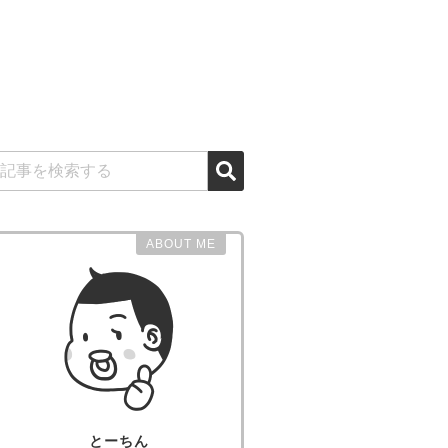
ABOUT ME
とーちん