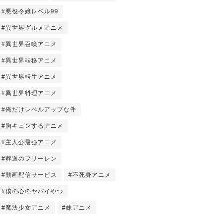
#悪役令嬢レベル99
#異世界グルメアニメ
#異世界召喚アニメ
#異世界転移アニメ
#異世界転生アニメ
#異世界料理アニメ
#俺だけレベルアップな件
#胸キュンするアニメ
#主人公最強アニメ
#葬送のフリーレン
#動画配信サービス
#不死身アニメ
#僕の心のヤバイやつ
#魔法少女アニメ
#妹アニメ