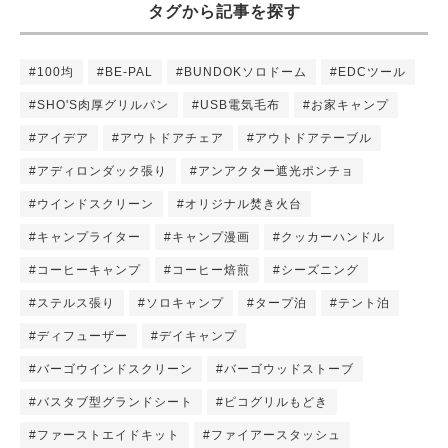
タグから記事を探す
#100均
#BE-PAL
#BUNDOKソロドーム
#EDCツール
#SHO'S肉厚グリルパン
#USB電気毛布
#お家キャンプ
#アイデア
#アウトドアチェア
#アウトドアテーブル
#アディロンダック張り
#アンアクター遮光ポンチョ
#ウインドスクリーン
#オリジナル焚き火台
#キャンプライター
#キャンプ漫画
#クッカーハンドル
#コーヒーキャンプ
#コーヒー焙煎
#シーズニング
#ステルス張り
#ソロキャンプ
#タープ泊
#テント泊
#ディフューザー
#デイキャンプ
#バーゴウインドスクリーン
#バーゴウッドストーブ
#バスタブ型グランドシート
#ピコグリルもどき
#ファーストエイドキット
#ファイアースタッシュ