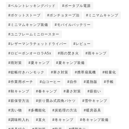
#ベルントレッキングパッド
#ポータブル電源
#ポケットストーブ
#ポンチョタープ泊
#ミニマムキャンプ
#ミニマムキャンプ装備
#モバイルバッテリー
#ユニフレームミニロースター
#レザーマンラチェットドライバー
#レビュー
#ロビーボンオーロラA5x
#雨の焚き火
#雨キャンプ
#雨対策
#夏キャンプ
#夏キャンプ装備
#蚊帳付きハンモック
#寒さ対策
#携帯扇風機
#軽量化
#作業用ポーチ
#山コーヒー
#自作
#遮熱版
#手帳
#秋キャンプ
#春キャンプ
#暑さ対策
#薪拾い
#薪保管方法
#折り畳み式四角バケツ
#雪中キャンプ
#洗い物
#多機能化
#炭処理の方法
#暖房器具
#調味料入れ
#直火
#冬キャンプ
#冬キャンプ装備