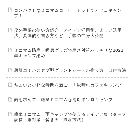
コンパクトなミニマムコーヒーセットでカフェキャン
プ！
僕の手帳の使い方紹介！アイデア活用術、楽しい活用
法、具体的な書き方など…手帳の中身大公開！
ミニマム防寒・暖房グッズで寒さ対策バッチリな2022
年キャンプ納め
超簡単！バスタブ型グランドシートの作り方・自作方法
ちょいと小粋な時間を過ごす！秋晴れカフェキャンプ
雨を求めて…軽量ミニマムな雨対策ソロキャンプ
簡単ミニマム！雨キャンプで使えるアイデア集（タープ
設営・雨対策・焚き火・撤収方法）