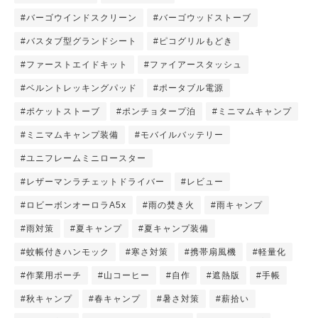
#バーゴウインドスクリーン
#バーゴウッドストーブ
#バスタブ型グランドシート
#ピコグリルもどき
#ファーストエイドキット
#ファイアースタッシュ
#ベルントレッキングパッド
#ポータブル電源
#ポケットストーブ
#ポンチョタープ泊
#ミニマムキャンプ
#ミニマムキャンプ装備
#モバイルバッテリー
#ユニフレームミニロースター
#レザーマンラチェットドライバー
#レビュー
#ロビーボンオーロラA5x
#雨の焚き火
#雨キャンプ
#雨対策
#夏キャンプ
#夏キャンプ装備
#蚊帳付きハンモック
#寒さ対策
#携帯扇風機
#軽量化
#作業用ポーチ
#山コーヒー
#自作
#遮熱版
#手帳
#秋キャンプ
#春キャンプ
#暑さ対策
#薪拾い