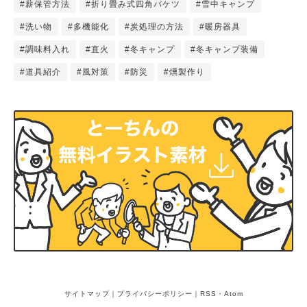
#薪保管方法
#折り畳み式四角バケツ
#雪中キャンプ
#洗い物
#多機能化
#炭処理の方法
#暖房器具
#調味料入れ
#直火
#冬キャンプ
#冬キャンプ装備
#道具紹介
#風対策
#防災
#燻製作り
サイトマップ
｜
プライバシーポリシー
｜
RSS
・
Atom